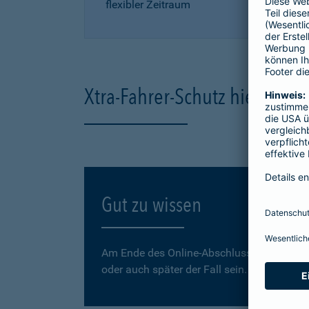
flexibler Zeitraum
Xtra-Fahrer-Schutz hier onli
Gut zu wissen
Am Ende des Online-Abschlusses können Sie
oder auch später der Fall sein.