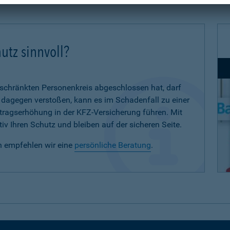
utz sinnvoll?
eschränkten Personenkreis abgeschlossen hat, darf
d dagegen verstoßen, kann es im Schadenfall zu einer
eitragserhöhung in der KFZ-Versicherung führen. Mit
iv Ihren Schutz und bleiben auf der sicheren Seite.
n empfehlen wir eine
persönliche Beratung
.