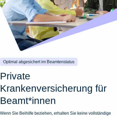
Wohnungsschutzbrief
Kunstversicherung
Montageversicherung
Zur
Zur
Zur
Gruppenunfall für
Gewässerschadenhaftpflicht
Reisehaftpflichtversicherung
Zur
Produktübersicht
Produktübersicht
Produktübersicht
Betriebe
Ausstellungsversicherung
Zur
Produktübersicht
Zur
Produktübersicht
Reiserücktrittsversicherung
Zur
Produktübersicht
Gruppenunfall für
Valorenversicherung
Produktübersicht
Vereine
Zur
Oldtimersammlungsversicherung
Produktübersicht
Zur
Produktübersicht
Optimal abgesichert im Beamtenstatus
Zur
Produktübersicht
Private
Krankenversicherung für
Beamt*innen
Wenn Sie Beihilfe beziehen, erhalten Sie keine vollständige