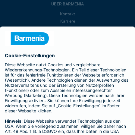
ÜBER BARMENIA
Kontakt
Karriere
Presse
Unternehmen
Anfahrt
Affiliate-Partner werden
Barmenia ist Teil der BarmeniaGothaer
BELIEBTE SEITEN
Kranken-Zusatzversicherung
Tierversicherungen
Haftpflichtversicherung
Hausratversicherung
SERVICE
Adresse ändern
Schaden melden