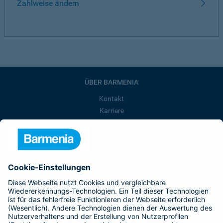
Zahlweise ändern
ÜBER BARMENIA
Kontakt
Karriere
Presse
Unternehmen
Anfahrt
Affiliate-Partner werden
Barmenia ist Teil der BarmeniaGothaer
BELIEBTE SEITEN
Kranken-Zusatzversicherung
Tierversicherungen